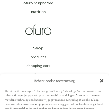
ofuro rainpharma
nutrition
Shop
products
shopping cart
deliveries
Beheer cookie toestemming
sales conditions
Om de beste ervaringen te bieden, gebruiken wij technologieën zoals cookies om
informatie over je apparaat op te slaan en/of te raadplegen. Door in te stemmen
Contact
met deze technologieën kunnen wij gegevens zoals surfgedrag of unieke ID's op
deze website verwerken. Als je geen toestemming geeft of uw toestemming intrekt,
contact
kan dit een nadelige invloed hebben op bepaalde functies en mogelijkheden.