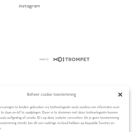
instagram
Beheer cookie toestemming
rvaringen te bieden, gebruiken wij technologieën zoals cookies om informatie over
p te slaan en/of te raadplegen. Door in te stemmen met deze technologieën kunnen
zoals surfgedrag of unieke ID's op deze website verwerken. Als je geen toestemming
oestemming intrekt, kan dit een nadelige invloed hebben op bepaalde functies en
.