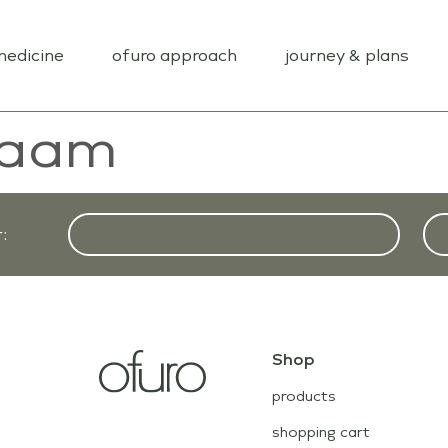
medicine
ofuro approach
journey & plans
naam
:
Shop
products
shopping cart